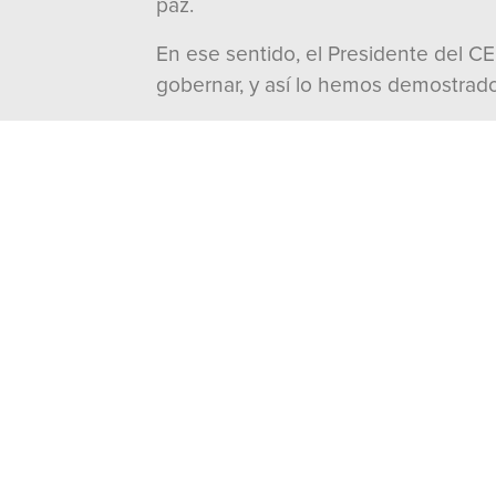
paz.
En ese sentido, el Presidente del C
gobernar, y así lo hemos demostrado
La dirigencia del tricolor en el es
candidatos son los del PRI, hombres
porque aman a su tierra y tienen un
En cada uno de los cierres de campaña
sintieron más fuertes que nunca, po
las familias de Coahuila desde el Co
---000---