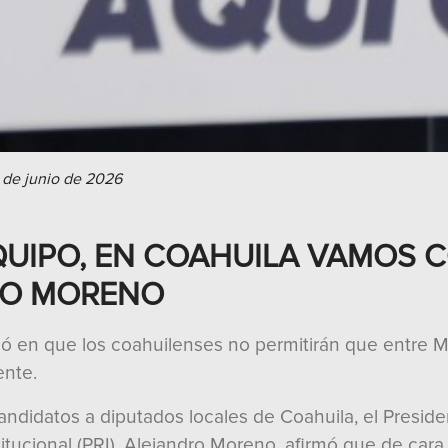
 de junio de 2026
QUIPO, EN COAHUILA VAMOS 
RO MORENO
ió en que los coahuilenses no permitirán que entre M
ente.
candidatos a diputados locales de Coahuila, el Presid
titucional (PRI), Alejandro Moreno, afirmó que de cara