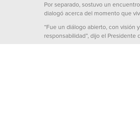
Por separado, sostuvo un encuentro 
dialogó acerca del momento que vive
“Fue un diálogo abierto, con visión 
responsabilidad”, dijo el Presidente
Por otra parte, se reunió con Fernan
sobre los retos que enfrentan los pa
momento clave para la región.
“Le compartí que las diferencias ent
Precisó que “en el PRI siempre hemo
fortalecer la integración latinoameri
---000---