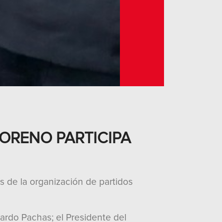
ORENO PARTICIPA
s de la organización de partidos
nardo Pachas; el Presidente del