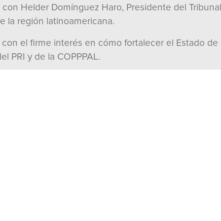
con Helder Domínguez Haro, Presidente del Tribunal 
 la región latinoamericana.
y con el firme interés en cómo fortalecer el Estado 
 del PRI y de la COPPPAL.
do Rospigliosi, Presidente del Congreso del Perú, co
íses de América Latina y el Caribe y el papel que deb
re el gobierno de México y el Perú no representan el s
s construido una relación cercana y de respeto con P
cana y caribeña con diálogo, carácter y trabajo polític