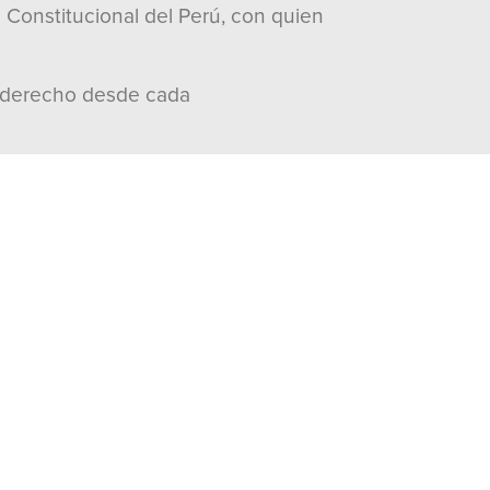
Constitucional del Perú, con quien
de derecho desde cada
n quien intercambió puntos de vista
en tomar las instituciones en un
entir del pueblo mexicano”, dijo.
erú, y así vamos a seguir. Hay que
o que dé resultados”.