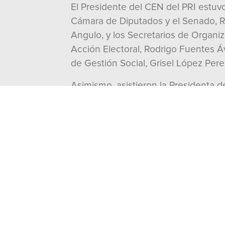
El Presidente del CEN del PRI estuv
Cámara de Diputados y el Senado, Ru
Angulo, y los Secretarios de Organi
Acción Electoral, Rodrigo Fuentes Áv
de Gestión Social, Grisel López Per
Asimismo, asistieron la Presidenta 
la Red Jóvenes X México, Carlos Gutié
Ante todos ellos, destacó que en Co
sienten en la vida diaria. Recordó q
Manolo Jiménez.
El dirigente nacional del tricolor ra
carácter para cuidar a las familias 
Coahuila se defiende”.