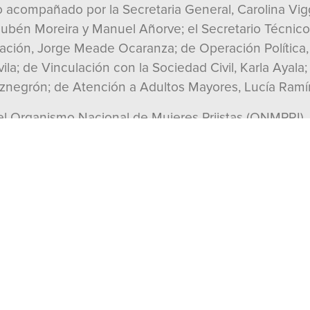
o acompañado por la Secretaria General, Carolina Vig
bén Moreira y Manuel Añorve; el Secretario Técnico 
zación, Jorge Meade Ocaranza; de Operación Política,
ila; de Vinculación con la Sociedad Civil, Karla Ayal
eznegrón; de Atención a Adultos Mayores, Lucía Ramí
del Organismo Nacional de Mujeres Priistas (ONMPRI), 
rrez Mancilla; y el dirigente nacional del Movimiento 
ahuila la gente cuida lo que tiene y sabe reconocer 
ue el PRI ha dado resultados con orden, cercanía y r
tificó que en el PRI “sabemos gobernar y dar la cara, 
de Coahuila y mantener el rumbo que sí funciona”, porq