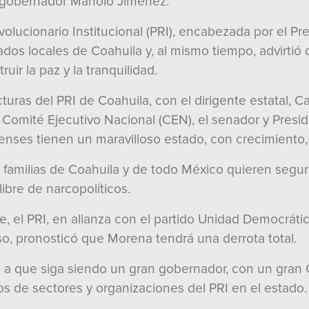
el gobernador Manolo Jiménez.
evolucionario Institucional (PRI), encabezada por el P
tados locales de Coahuila y, al mismo tiempo, advirtió
uir la paz y la tranquilidad.
uras del PRI de Coahuila, con el dirigente estatal, Ca
Comité Ejecutivo Nacional (CEN), el senador y Presid
lenses tienen un maravilloso estado, con crecimiento, 
familias de Coahuila y de todo México quieren seguri
ibre de narcopolíticos.
e, el PRI, en alianza con el partido Unidad Democráti
so, pronosticó que Morena tendrá una derrota total.
 que siga siendo un gran gobernador, con un gran C
zgos de sectores y organizaciones del PRI en el estado.