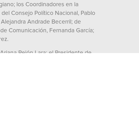
giano; los Coordinadores en la
del Consejo Político Nacional, Pablo
 Alejandra Andrade Becerril; de
a; de Comunicación, Fernanda García;
rez.
Ariana Rejón Lara; el Presidente de
Territorial, Erubiel Alonso Que.
cuando hay resultados que sí se
esponsabilidad con el gobernador
y vamos a seguir trabajando con
ue, aseveró, “la seguridad de