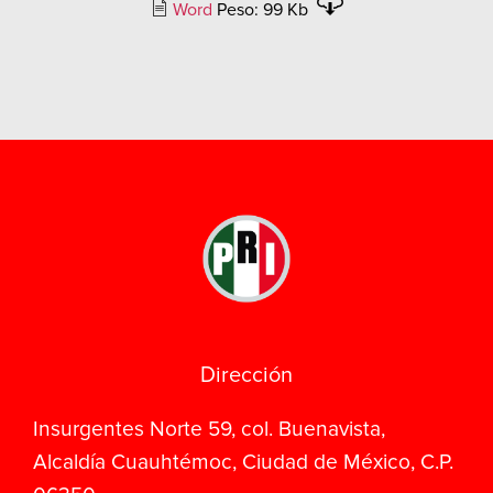
Word
Peso: 99 Kb
Dirección
Insurgentes Norte 59, col. Buenavista,
Alcaldía Cuauhtémoc, Ciudad de México, C.P.