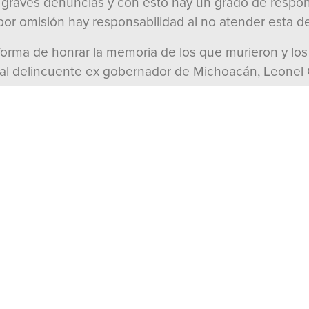
s graves denuncias y con esto hay un grado de respon
por omisión hay responsabilidad al no atender esta d
orma de honrar la memoria de los que murieron y los 
icia al delincuente ex gobernador de Michoacán, Leone
alía General del Estado y a la de la República a que s
atario ahora morenista, Leonel Godoy Rangel.
en ese momento y creo que Leonel lo creó. Ahí están
sticia y se debe de iniciar un juicio de procedencia p
 integrante del cártel narco-legislativo de La Barr
2008”, finalizó.