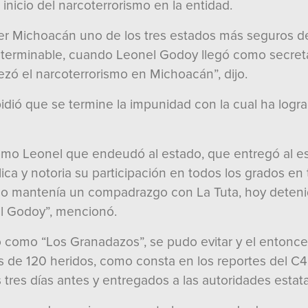
nicio del narcoterrorismo en la entidad.
 Michoacán uno de los tres estados más seguros del 
interminable, cuando Leonel Godoy llegó como secreta
ezó el narcoterrorismo en Michoacán”, dijo.
 pidió que se termine la impunidad con la cual ha logra
o Leonel que endeudó al estado, que entregó al es
ica y notoria su participación en todos los grados e
 mantenía un compadrazgo con La Tuta, hoy detenid
l Godoy”, mencionó.
o como “Los Granadazos”, se pudo evitar y el entonce
ás de 120 heridos, como consta en los reportes del C4
res días antes y entregados a las autoridades estatal