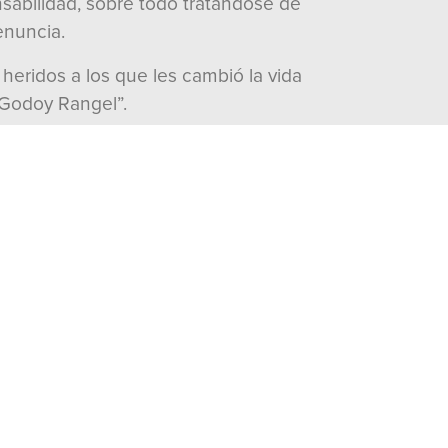
sabilidad, sobre todo tratándose de
enuncia.
heridos a los que les cambió la vida
l Godoy Rangel”.
e reabra la investigación y se someta
 las evidencias que son claras. Hay
ara su desafuero y para que sea
edora como responsable de los