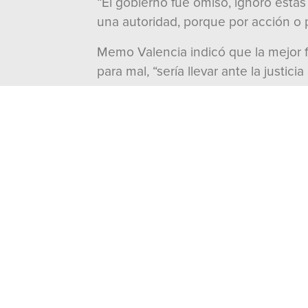
“El gobierno fue omiso, ignoró esta
una autoridad, porque por acción o 
Memo Valencia indicó que la mejor f
para mal, “sería llevar ante la just
Por eso, realizó un exhorto a la Fisc
a la acción de la justicia al exmand
“Fue todo un montaje lo que se dio 
que llevar a Leonel Godoy ante la ju
procesado como lo que es, además de
granadazos del 15 de septiembre del 
---000---