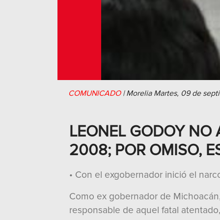
COMUNICADO
|
Morelia
Martes, 09 de sep
LEONEL GODOY NO A
2008; POR OMISO, 
• Con el exgobernador inició el narc
Como ex gobernador de Michoacán, L
responsable de aquel fatal atentado,