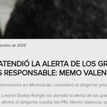
tiembre de 2025
TENDIÓ LA ALERTA DE LOS 
ES RESPONSABLE: MEMO VALEN
oterrorismo en Michoacán, consideró el dirigente priis
eonel Godoy Rangel no atendió la alerta de los gra
 afirmó el dirigente estatal del PRI, Memo Valencia, 