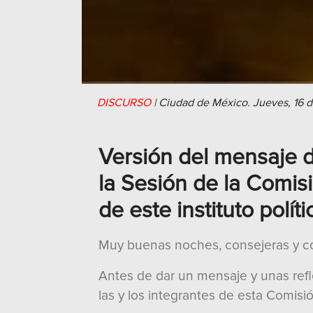
DISCURSO
|
Ciudad de México.
Jueves, 16 
Versión del mensaje d
la Sesión de la Comis
de este instituto polí
Muy buenas noches, consejeras y con
Antes de dar un mensaje y unas refle
las y los integrantes de esta Comisi