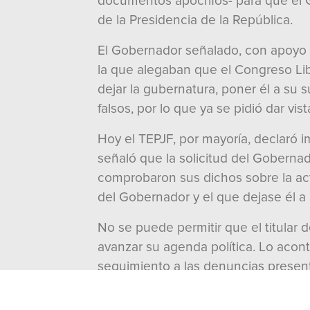
documentos apócrifos- para que el G
de la Presidencia de la República.
El Gobernador señalado, con apoyo
la que alegaban que el Congreso Lib
dejar la gubernatura, poner él a su 
falsos, por lo que ya se pidió dar vi
Hoy el TEPJF, por mayoría, declaró 
señaló que la solicitud del Goberna
comprobaron sus dichos sobre la actu
del Gobernador y el que dejase él a u
No se puede permitir que el titular 
avanzar su agenda política. Lo acon
seguimiento a las denuncias presenta
El fallo de hoy del TEPJF tiene much