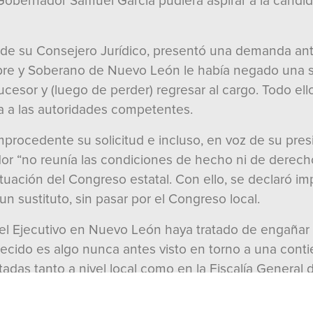
obernador Samuel García pudiera aspirar a la candid
 de su Consejero Jurídico, presentó una demanda an
re y Soberano de Nuevo León le había negado una sol
sucesor y (luego de perder) regresar al cargo. Todo el
sta a las autoridades competentes.
improcedente su solicitud e incluso, en voz de su pr
dor “no reunía las condiciones de hecho ni de derec
ación del Congreso estatal. Con ello, se declaró imp
n sustituto, sin pasar por el Congreso local.
del Ejecutivo en Nuevo León haya tratado de engañar 
tecido es algo nunca antes visto en torno a una cont
das tanto a nivel local como en la Fiscalía General d
o mérito pues, no sólo evitó un fraude a la ley, plan