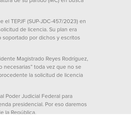
atura de su partido (MC) en busca
te el TEPJF (SUP-JDC-457/2023) en
icitud de licencia. Su plan era
lo soportado por dichos y escritos
esidente Magistrado Reyes Rodríguez,
ho necesarias” toda vez que no se
rocedente la solicitud de licencia
al Poder Judicial Federal para
ienda presidencial. Por eso daremos
e la República.
eado desde los cargos públicos más