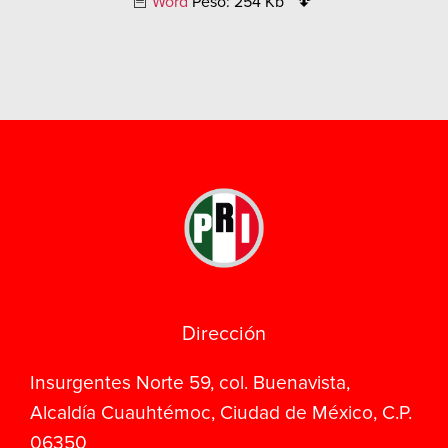
Word
Peso: 254 Kb
Dirección
Insurgentes Norte 59, col. Buenavista,
Alcaldía Cuauhtémoc, Ciudad de México, C.P.
06350