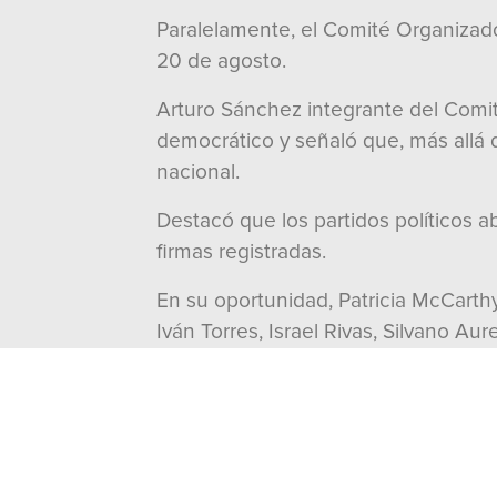
Paralelamente, el Comité Organizado
20 de agosto.
Arturo Sánchez integrante del Comit
democrático y señaló que, más allá de
nacional.
Destacó que los partidos políticos ab
firmas registradas.
En su oportunidad, Patricia McCarth
Iván Torres, Israel Rivas, Silvano 
que sus propuestas y preocupacione
En tanto, Alejandra Latapí invitó a l
Amplio por México.