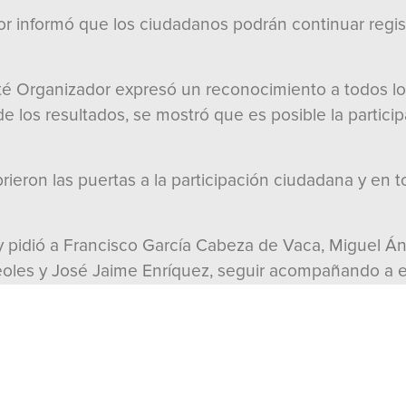
r informó que los ciudadanos podrán continuar regist
é Organizador expresó un reconocimiento a todos los 
 los resultados, se mostró que es posible la participa
rieron las puertas a la participación ciudadana y en t
y pidió a Francisco García Cabeza de Vaca, Miguel Án
Aureoles y José Jaime Enríquez, seguir acompañando a 
s serán retomadas por quienes pasaron a la siguient
as y los ciudadanos a dar seguimiento a los foros regi