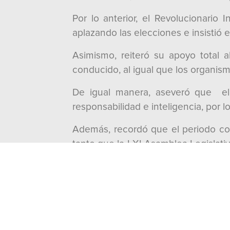
Por lo anterior, el Revolucionario
aplazando las elecciones e insistió 
Asimismo, reiteró su apoyo total a
conducido, al igual que los organism
De igual manera, aseveró que el 
responsabilidad e inteligencia, por 
Además, recordó que el periodo con
tanto que la LXI Asamblea Legislati
de poderes constituidos, en donde r
“Son instituciones esenciales para
Constitución del Estado de Coahuila 
Finalmente, el Partido Revolucionari