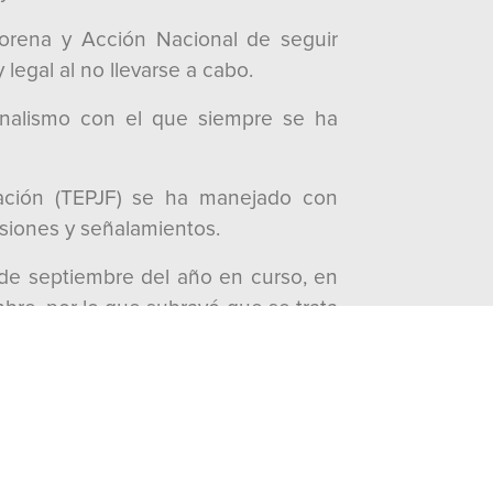
 Morena y Acción Nacional de seguir
legal al no llevarse a cabo.
sionalismo con el que siempre se ha
ración (TEPJF) se ha manejado con
cisiones y señalamientos.
 de septiembre del año en curso, en
bre, por lo que subrayó que se trata
 asentados en el Artículo. 28 de la
tado de Hidalgo”, explicó.
acias a los conocimientos científicos