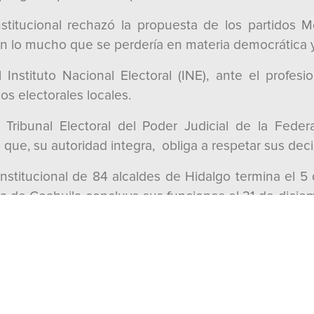
 Institucional rechazó la propuesta de los partidos
en lo mucho que se perdería en materia democrática y 
l Instituto Nacional Electoral (INE), ante el profe
os electorales locales.
Tribunal Electoral del Poder Judicial de la Fede
lo que, su autoridad integra, obliga a respetar sus de
stitucional de 84 alcaldes de Hidalgo termina el 5
va de Coahuila concluye sus funciones el 31 de diciem
eside la soberanía de los estados;
 el ejercicio legal y democrático del poder público,
y en los Artículos. 24 y 123 de la Constitución del Es
o Institucional hizo un llamado a considerar que, gr