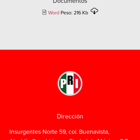
Documentos
Word
Peso: 216 Kb
Dirección
Insurgentes Norte 59, col. Buenavista,