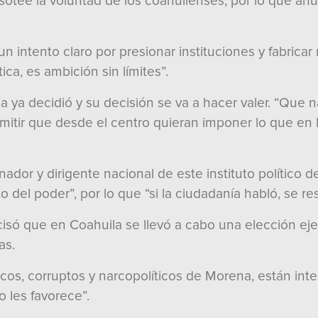
pisotee la voluntad de los coahuilenses, por lo que 
 intento claro por presionar instituciones y fabricar na
ca, es ambición sin límites”.
a ya decidió y su decisión se va a hacer valer. “Que
rmitir que desde el centro quieran imponer lo que en 
nador y dirigente nacional de este instituto político 
del poder”, por lo que “si la ciudadanía habló, se re
isó que en Coahuila se llevó a cabo una elección ejem
as.
nicos, corruptos y narcopolíticos de Morena, están in
 les favorece”.