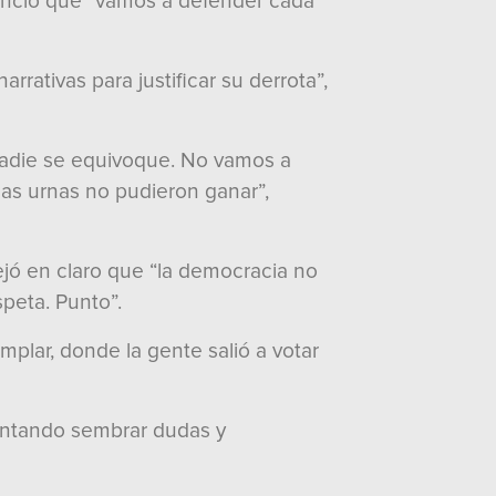
anunció que “vamos a defender cada
rrativas para justificar su derrota”,
 nadie se equivoque. No vamos a
las urnas no pudieron ganar”,
dejó en claro que “la democracia no
speta. Punto”.
plar, donde la gente salió a votar
tentando sembrar dudas y