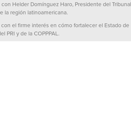
con Helder Domínguez Haro, Presidente del Tribunal 
 la región latinoamericana.
y con el firme interés en cómo fortalecer el Estado 
 del PRI y de la COPPPAL.
do Rospigliosi, Presidente del Congreso del Perú, co
íses de América Latina y el Caribe y el papel que deb
re el gobierno de México y el Perú no representan el s
s construido una relación cercana y de respeto con P
cana y caribeña con diálogo, carácter y trabajo polític