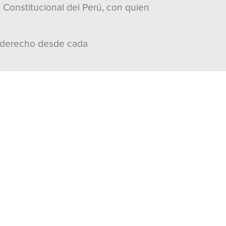
Constitucional del Perú, con quien
de derecho desde cada
n quien intercambió puntos de vista
en tomar las instituciones en un
entir del pueblo mexicano”, dijo.
erú, y así vamos a seguir. Hay que
o que dé resultados”.