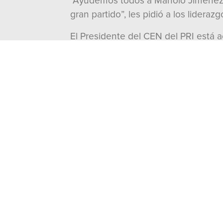
“Ayudemos todos a Manolo Jiménez a
gran partido”, les pidió a los lidera
El Presidente del CEN del PRI está 
de Diputados y el Senado, Rubén Mor
y los Secretarios de Organización, 
Electoral, Rodrigo Fuentes Ávila, y d
Asimismo, asisten la Presidenta del 
Red Jóvenes X México, Carlos Gutiérr
---000---