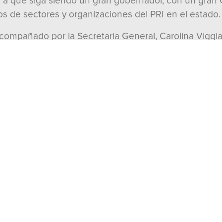
 que siga siendo un gran gobernador, con un gran C
zgos de sectores y organizaciones del PRI en el estado.
acompañado por la Secretaria General, Carolina Viggi
eira y Manuel Añorve; el Secretario Técnico del Cons
Jorge Meade Ocaranza; de Operación Política, Alejand
e Vinculación con la Sociedad Civil, Karla Ayala.
Organismo Nacional de Mujeres Priistas (ONMPRI), Ari
ez Mancilla; y el dirigente nacional del Movimiento Te