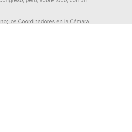
ongreso, pero, sobre todo, con un
ano; los Coordinadores en la Cámara
ejo Político Nacional, Pablo Angulo,
ra Andrade Becerril; de Acción
ana Rejón Lara; el Presidente de la
rritorial, Erubiel Alonso Que.
visitas:
469