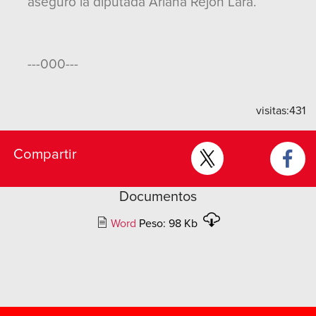
aseguró la diputada Ariana Rejón Lara.
---000---
visitas:
431
Compartir
Documentos
Word
Peso: 98 Kb