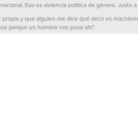
acional. Eso es violencia política de género. Justo a
 propia y que alguien me dice qué decir es machismo p
amos porque un hombre nos puso ahí”.
nda. Tengo voz, convicciones y la capacidad para deba
del PRI destacó que Tania Larios tiene trayectoria, p
a”.
ecen garantías plenas para ejercer sus derechos, no