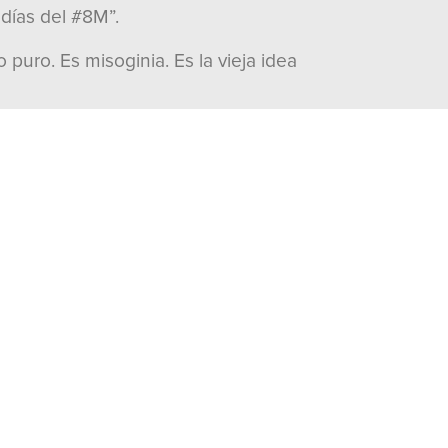
 días del #8M”.
uro. Es misoginia. Es la vieja idea
tirle a quien sea de frente”.
reparación y carácter de sobra para
 ataques ni descalificaciones que
visitas:
1487