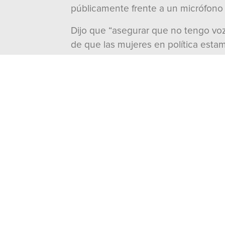
públicamente frente a un micrófono n
Dijo que “asegurar que no tengo voz
de que las mujeres en política est
Dejó en claro que “a mí nadie me ma
En ese marco, el Presidente del CEN 
sostener sus ideas frente a quien se
Además, señaló que “las mujeres mer
buscan disminuirlas”.
---000---