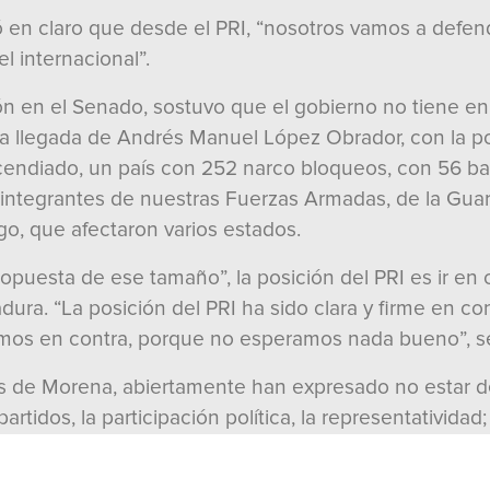
 en claro que desde el PRI, “nosotros vamos a defen
l internacional”.
ón en el Senado, sostuvo que el gobierno no tiene en 
a llegada de Andrés Manuel López Obrador, con la pol
ncendiado, un país con 252 narco bloqueos, con 56 
 integrantes de nuestras Fuerzas Armadas, de la Guardia
o, que afectaron varios estados.
ropuesta de ese tamaño”, la posición del PRI es ir en 
dura. “La posición del PRI ha sido clara y firme en co
emos en contra, porque no esperamos nada bueno”, s
s de Morena, abiertamente han expresado no estar de
rtidos, la participación política, la representativida
 en la ley, como el financiamiento, la representación