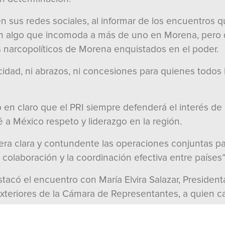
sus redes sociales, al informar de los encuentros qu
en algo que incomoda a más de uno en Morena, pero q
s narcopolíticos de Morena enquistados en el poder.
idad, ni abrazos, ni concesiones para quienes todos l
 en claro que el PRI siempre defenderá el interés de 
 a México respeto y liderazgo en la región.
era clara y contundente las operaciones conjuntas p
 colaboración y la coordinación efectiva entre países”
stacó el encuentro con María Elvira Salazar, Presiden
teriores de la Cámara de Representantes, a quien ca
 Gimenez, un Congresista destacado y comprometido, a