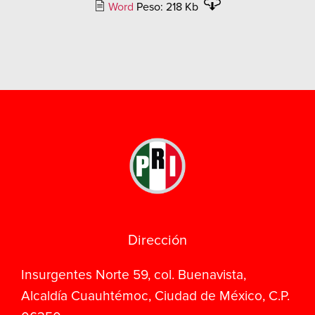
Word
Peso: 218 Kb
Dirección
Insurgentes Norte 59, col. Buenavista,
Alcaldía Cuauhtémoc, Ciudad de México, C.P.