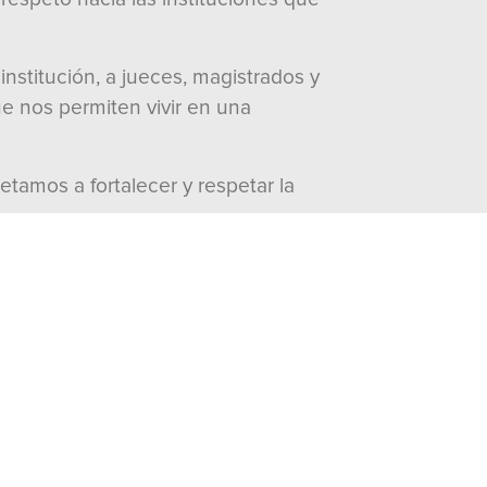
institución, a jueces, magistrados y
ue nos permiten vivir en una
tamos a fortalecer y respetar la
visitas:
2011
Documentos
Word
Peso: 159 Kb