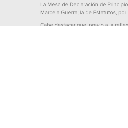
La Mesa de Declaración de Principio
Marcela Guerra; la de Estatutos, por 
Cabe destacar que, previo a la refle
estatales, así como de los sectores y
delegados que asistirán a la plenari
Posteriormente, la relatoría de las a
documento, dijo el dirigente nacional 
En ese sentido, sostuvo que, con la
para dar un cambio con rumbo, en el 
“Vamos con todo, unidos y fuertes, 