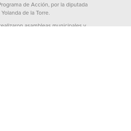
Programa de Acción, por la diputada
 Yolanda de la Torre.
 realizaron asambleas municipales y
propuestas y se eligió a los
el pasado lunes, 1 de julio. En el
litancia.
RI avanza con decisión y firmeza
eva realidad de México.
ance”, expresó.
visitas:
2737