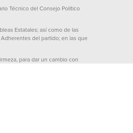
io Técnico del Consejo Político
mbleas Estatales; así como de las
Adherentes del partido; en las que
firmeza, para dar un cambio con
visitas:
1669
Documentos
Word
Peso: 158 Kb