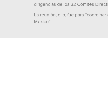
dirigencias de los 32 Comités Directi
La reunión, dijo, fue para “coordinar
México”.
Compartir
TAMBIÉN TE PUEDE INTERES