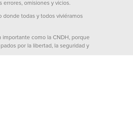
errores, omisiones y vicios.
co donde todas y todos viviéramos
 tan importante como la CNDH, porque
ados por la libertad, la seguridad y
visitas:
1893
Documentos
Word
Peso: 160 Kb