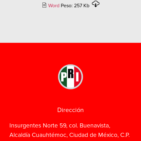
Word
Peso: 257 Kb
Dirección
Insurgentes Norte 59, col. Buenavista,
Alcaldía Cuauhtémoc, Ciudad de México, C.P.