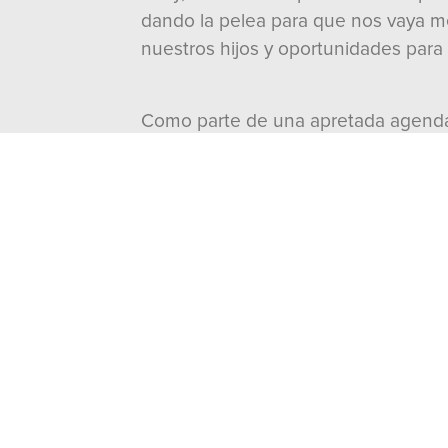
dando la pelea para que nos vaya m
nuestros hijos y oportunidades para t
Como parte de una apretada agenda 
Además de la dirigencia nacional del
tricolor, el PAN y del PRD en la entid
Por su parte, el Presidente del CEN 
humilde. Es una mujer de lucha, que 
Ante militantes de los tres partidos
engañar”. Hoy, añadió, lo que necesi
que no se echa para atrás, que va a 