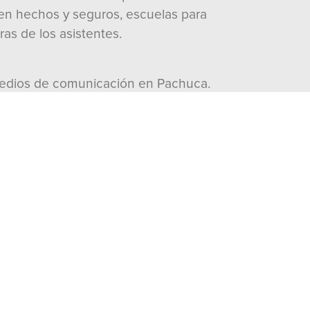
ien hechos y seguros, escuelas para
ras de los asistentes.
medios de comunicación en Pachuca.
osina Cruz, y por los dirigentes del
l una mujer de palabra, sencilla,
 filas y que nadie nos quiera venir a
enta; Xóchitl es una mujer de lucha,