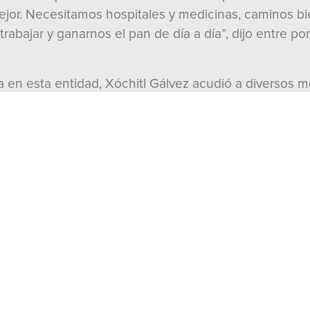
ejor. Necesitamos hospitales y medicinas, caminos b
rabajar y ganarnos el pan de día a día”, dijo entre por
en esta entidad, Xóchitl Gálvez acudió a diversos 
 PRI, estuvo acompañada por la diputada indígena Eufr
ad.
del PRI, Alejandro Moreno, afirmó que tienen en Xóchit
no se echa para atrás, dijo.
, señaló que “hoy lo que debemos tener claro es cerrar
ta México no es solo la esperanza que Xóchitl repres
ir con todo y que va a trabajar siempre con ustedes.