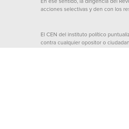
En ese sentido, la dirigencia del Re
acciones selectivas y den con los r
El CEN del instituto político puntua
contra cualquier opositor o ciudada
Compartir