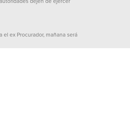
 autoridades dejen de ejercer
tra el ex Procurador, mañana será
visitas:
2119
Documentos
Word
Peso: 160 Kb