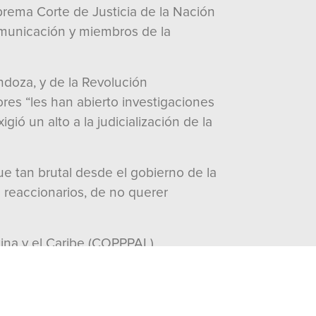
uprema Corte de Justicia de la Nación
omunicación y miembros de la
ndoza, y de la Revolución
res “les han abierto investigaciones
gió un alto a la judicialización de la
 tan brutal desde el gobierno de la
 reaccionarios, de no querer
ina y el Caribe (COPPPAL),
o, para que les sea más difícil
en alerta máxima, porque Morena está