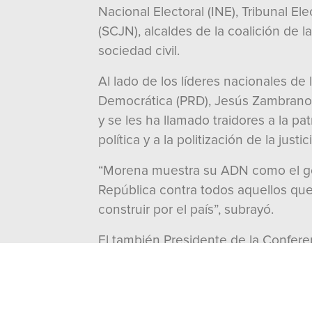
Nacional Electoral (INE), Tribunal El
(SCJN), alcaldes de la coalición de
sociedad civil.
Al lado de los líderes nacionales d
Democrática (PRD), Jesús Zambrano G
y se les ha llamado traidores a la pat
política y a la politización de la justici
“Morena muestra su ADN como el gob
República contra todos aquellos que
construir por el país”, subrayó.
El también Presidente de la Confere
puntualizó que, ante la comunidad in
perseguir a los opositores. Vamos a
destruyendo el país y violando los 