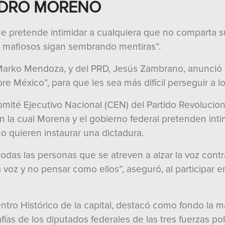
NDRO MORENO
que pretende intimidar a cualquiera que no comparta s
tos mafiosos sigan sembrando mentiras”.
, Marko Mendoza, y del PRD, Jesús Zambrano, anunció
re México”, para que les sea más difícil perseguir a l
ité Ejecutivo Nacional (CEN) del Partido Revolucionar
 la cual Morena y el gobierno federal pretenden int
o quieren instaurar una dictadura.
das las personas que se atreven a alzar la voz contra
a voz y no pensar como ellos”, aseguró, al participar 
entro Histórico de la capital, destacó como fondo la 
fías de los diputados federales de las tres fuerzas polí