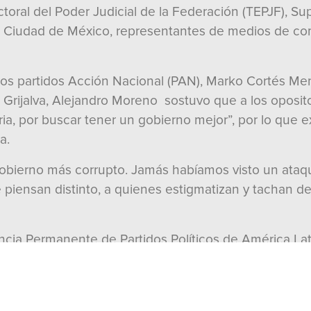
ectoral del Poder Judicial de la Federación (TEPJF), S
 la Ciudad de México, representantes de medios de c
e los partidos Acción Nacional (PAN), Marko Cortés Me
rijalva, Alejandro Moreno sostuvo que a los oposito
ria, por buscar tener un gobierno mejor”, por lo que exi
a.
ierno más corrupto. Jamás habíamos visto un ataque
 piensan distinto, a quienes estigmatizan y tachan de
ncia Permanente de Partidos Políticos de América Lat
ternacional, se pedirá “que los ojos estén sobre Méxic
 seguir denunciándolos todos los días. México está 
derechos humanos”.