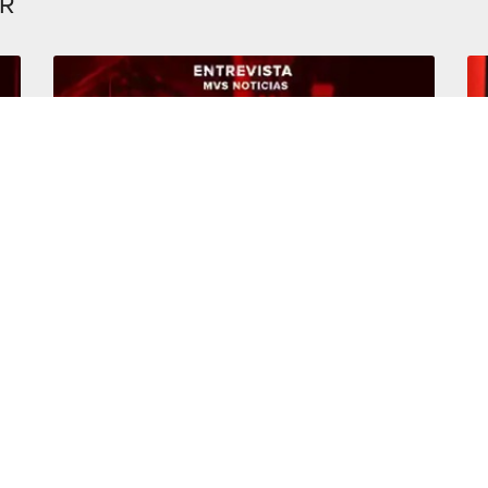
AR
05 de abril de 2022
04
ALEJANDRO MORENO CÁRDENAS EN
PR
ENTREVISTA CON LUIS CÁRDENAS EN MVS
CO
NOTICIAS
QU
M
Leer más