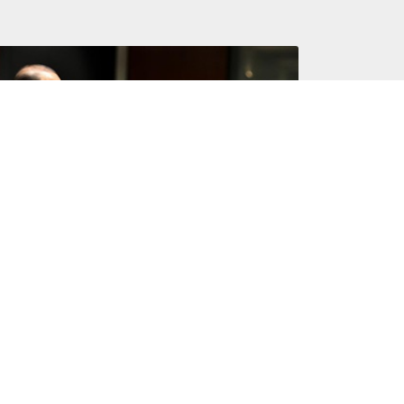
 de abril de 2022
ESENTARÁ “VA POR MÉXICO”
NTRAPROPUESTA DE REFORMA ELÉCTRICA
E BENEFICIE A LAS FAMILIAS: ALEJANDRO
ORENO
Leer más