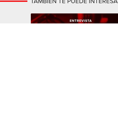
TAMBIÉN TE PUEDE INTERES
05 de abril de 2022
ALEJANDRO MORENO CÁRDENAS EN
ENTREVISTA CON MARIO BETETA EN RADIO
FÓRMULA
Leer más