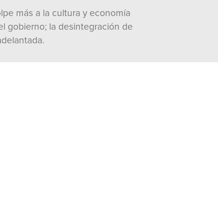
olpe más a la cultura y economía
l gobierno; la desintegración de
adelantada.
visitas:
2157
Documentos
Word
Peso: 495 Kb