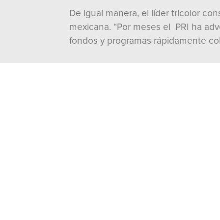
De igual manera, el líder tricolor c
mexicana. “Por meses el PRI ha adve
fondos y programas rápidamente cobr
Compartir
TAMBIÉN TE PUEDE INTERES