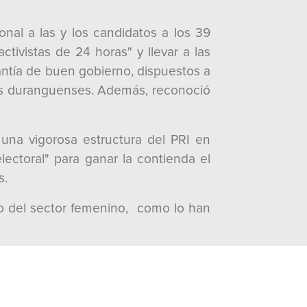
nal a las y los candidatos a los 39
ivistas de 24 horas" y llevar a las
arantía de buen gobierno, dispuestos a
lias duranguenses. Además, reconoció
una vigorosa estructura del PRI en
electoral" para ganar la contienda el
s.
io del sector femenino, como lo han
osé Reyes Baeza, de Acción Electoral
Roberto Padilla Márquez.
zaciones afines al PRI, entre otros