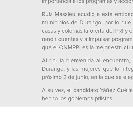
importancia a los programas y accion
Ruiz Massieu acudió a esta entidad
municipios de Durango, por lo que 
casas y colonias la oferta del PRI y 
rendir cuentas y a impulsar program
que el ONMPRI es la mejor estructur
Al dar la bienvenida al encuentro
Durango, y las mujeres que lo integr
próximo 2 de junio, en la que se eleg
A su vez, el candidato Yáñez Cuéll
hecho los gobiernos priistas.
En esta visita de trabajo, acompaña
y Jorge Márquez Montes, de Operació
También participaron la diputada l