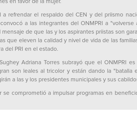
es en favor de la mujer.
 a refrendar el respaldo del CEN y del priismo nacio
convocó a las integrantes del ONMPRI a "volverse act
el mensaje de que las y los aspirantes priistas son g
as que eleven la calidad y nivel de vida de las fami
a del PRI en el estado.
, Sughey Adriana Torres subrayó que el ONMPRI es 
an son leales al tricolor y están dando la "batalla 
irán a las y los presidentes municipales y sus cabildo
ar se comprometió a impulsar programas en benefic
ron a Ruiz Massieu los secretarios del CEN del PRI: J
n Política, así como el Delegado Especial del CEN, 
ocal Alicia Gamboa y miembros de sectores y organi