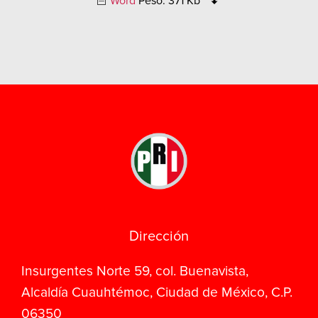
Word
Peso: 371 Kb
Dirección
Insurgentes Norte 59, col. Buenavista,
Alcaldía Cuauhtémoc, Ciudad de México, C.P.
06350