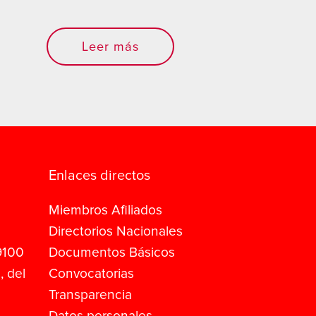
Leer más
Enlaces directos
Miembros Afiliados
Directorios Nacionales
9100
Documentos Básicos
, del
Convocatorias
Transparencia
Datos personales