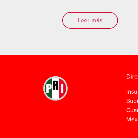
Leer más
Dire
Insu
Buen
Cua
Méxi