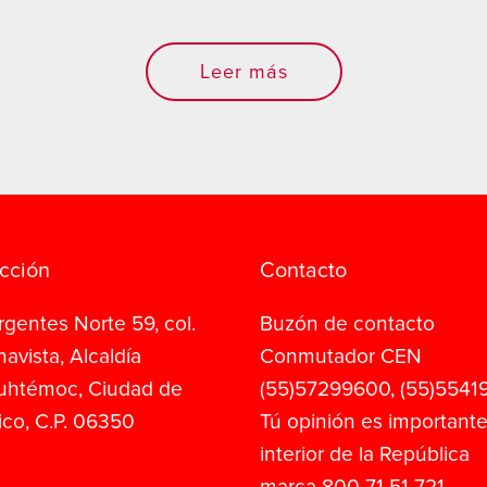
Leer más
cción
Contacto
rgentes Norte 59, col.
Buzón de contacto
avista, Alcaldía
Conmutador CEN
uhtémoc, Ciudad de
(55)57299600, (55)5541
co, C.P. 06350
Tú opinión es importante
interior de la República
marca 800 71 51 721.