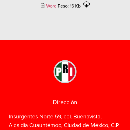
Word
Peso: 16 Kb
Dirección
Insurgentes Norte 59, col. Buenavista,
Alcaldía Cuauhtémoc, Ciudad de México, C.P.