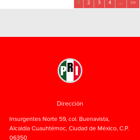
1
2
3
4
...
>>
Dirección
Insurgentes Norte 59, col. Buenavista,
Alcaldía Cuauhtémoc, Ciudad de México, C.P.
06350