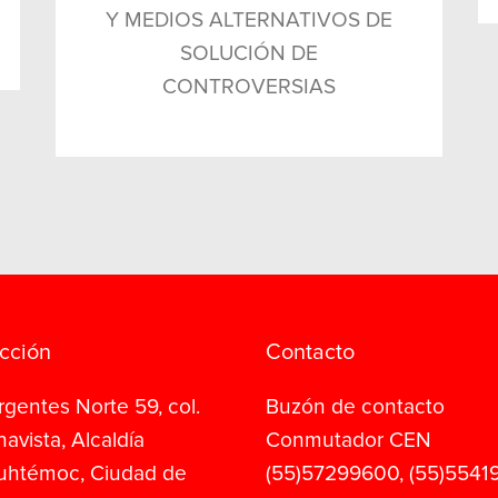
Y MEDIOS ALTERNATIVOS DE
SOLUCIÓN DE
CONTROVERSIAS
cción
Contacto
rgentes Norte 59, col.
Buzón de contacto
avista, Alcaldía
Conmutador CEN
uhtémoc, Ciudad de
(55)57299600, (55)5541