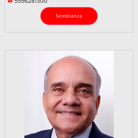
5556281300
Semblanza